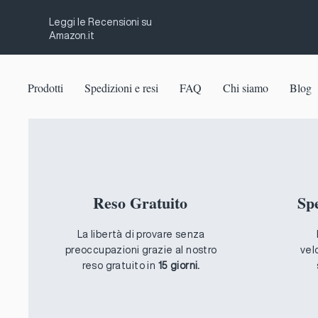
Leggi le Recensioni su
Amazon.it
Prodotti
Spedizioni e resi
FAQ
Chi siamo
Blog
Reso Gratuito
Sp
La libertà di provare senza
preoccupazioni grazie al nostro
vel
reso gratuito in
15 giorni.