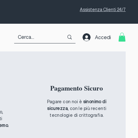
Assistenza Clienti 24/7
Accedi
Pagamento Sicuro
Pagare con noi è
sinonimo di
sicurezza
, con le più recenti
o,
tecnologie di crittografia.
ti
remo.