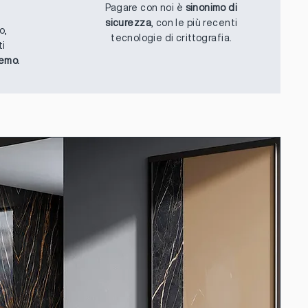
Pagare con noi è
sinonimo di
sicurezza
, con le più recenti
o,
tecnologie di crittografia.
ti
remo.