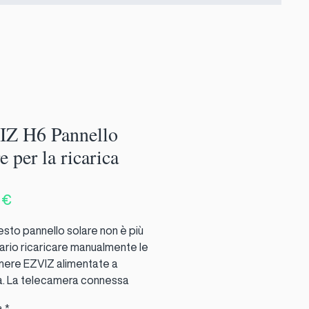
Z H6 Pannello
e per la ricarica
Prezzo
 €
sto pannello solare non è più
rio ricaricare manualmente le
mere EZVIZ alimentate a
a. La telecamera connessa
ccesa tutto il giorno, tutti i
à
*