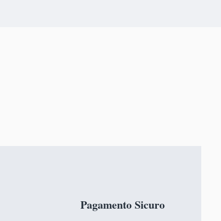
 solare offre una flessibilità
ile. Basterà installare la
era di sicurezza dove occorre
onare il pannello solare in una
leggiata.
Pagamento Sicuro