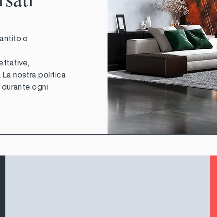
antito o
ettative,
 La nostra politica
à durante ogni