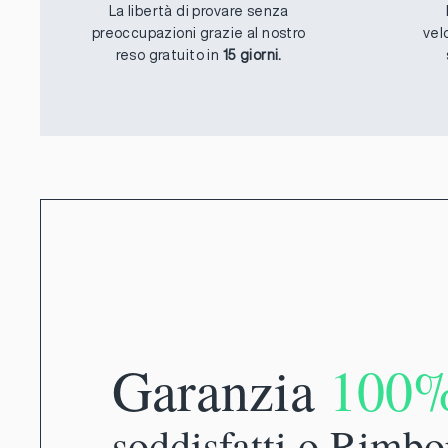
La libertà di provare senza
preoccupazioni grazie al nostro
vel
reso gratuito in
15 giorni.
Garanzia
100
soddisfatti o Rimbo