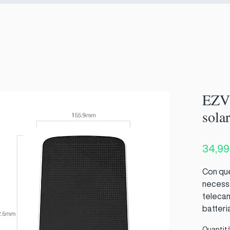
EZVI
solar
34,99
Con que
necessa
teleca
batteri
rimane a
Quantit