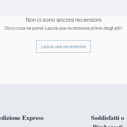
pannello
incredib
telecam
Non ci sono ancora recensioni
e posizi
Dicci cosa ne pensi. Lascia una recensione prima degli altri.
zona so
Lascia una recensione
edizione Express
Soddisfatti o
Rimborsati