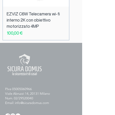
EZVIZ C6W Telecamera wi-fi
interno 2K con obiettivo
motorizzato 4MP
Prezzo
100,00 €
P.Iva
05005060966
Viale Abruzzi 14, 20131 Milano
Num. 02/29520040
Email:
info@sicuradomus.com