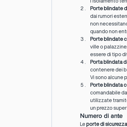
l’isolamento te
Porte blindate d
dai rumori ester
non necessitano 
quando non entra
Porte blindate 
ville o palazzine
essere di tipo d
Porta blindata d
contenere dei be
Vi sono alcune 
Porte blindata c
comandabile da 
utilizzate trami
un prezzo superi
Numero di ante
Le 
porte di sicurezza