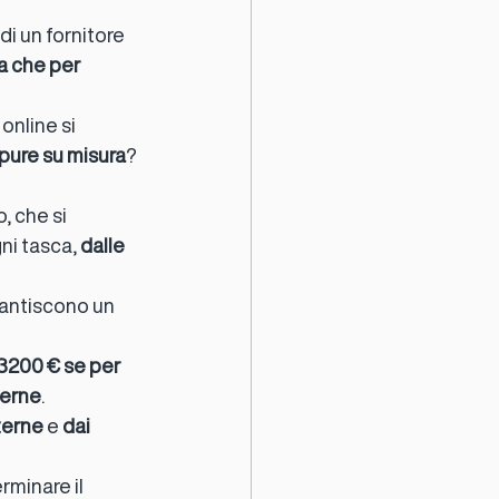
i un fornitore 
a che per 
online si 
pure su misura
? 
e Milano
, che si 
i tasca, 
dalle 
urezza
rantiscono un 
i antiseqestro
i 3200 € se per 
terne
.
terne
 e 
dai 
minare il 