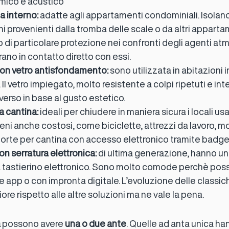
rmico e acustico
a interno:
 adatte agli appartamenti condominiali. Isolano
ni provenienti dalla tromba delle scale o da altri apparta
di particolare protezione nei confronti degli agenti atmo
no in contatto diretto con essi.
con vetro antisfondamento:
 sono utilizzata in abitazioni 
. Il vetro impiegato, molto resistente a colpi ripetuti e int
iverso in base al gusto estetico.
a cantina:
 ideali per chiudere in maniera sicura i locali usa
ni anche costosi, come biciclette, attrezzi da lavoro, mot
porte per cantina con accesso elettronico tramite badge
on serratura elettronica:
 di ultima generazione, hanno un
tastierino elettronico. Sono molto comode perchè pos
te app o con impronta digitale. L’evoluzione delle classic
ore rispetto alle altre soluzioni ma ne vale la pena.
 
possono avere 
una o due ante
. Quelle ad anta unica ha