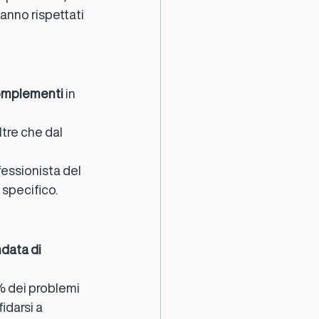
anno rispettati 
complementi 
in 
oltre che dal 
fessionista del 
 specifico.
ndata di 
% dei problemi 
fidarsi a 