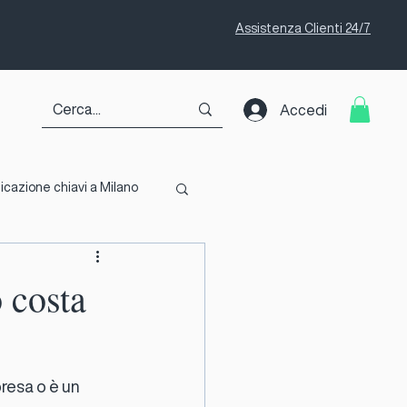
Assistenza Clienti 24/7
Accedi
icazione chiavi a Milano
 costa
 di sicurezza
resa o è un 
e