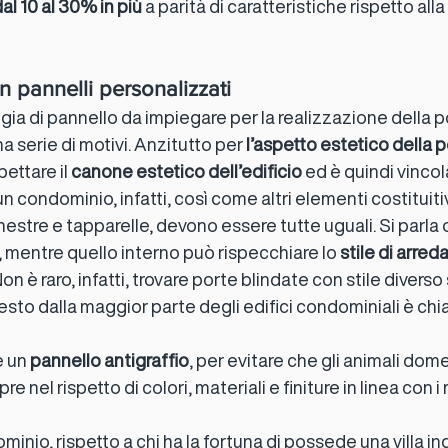
al 10 al 30% in più
 a parità di caratteristiche rispetto all
n pannelli personalizzati
ogia di pannello da impiegare per la realizzazione della p
 serie di motivi. Anzitutto per 
l’aspetto estetico della 
ttare il 
canone estetico dell’edificio
 ed è quindi vincol
n condominio, infatti, così come altri elementi costituitivi
finestre e tapparelle, devono essere tutte uguali. Si parl
, mentre quello interno può rispecchiare lo 
stile di arre
n è raro, infatti, trovare porte blindate con stile diverso
hiesto dalla maggior parte degli edifici condominiali è chi
 un 
pannello antigraffio
, per evitare che gli animali dom
pre nel rispetto di colori, materiali e finiture in linea con i 
ominio, rispetto a chi ha la fortuna di possede una villa in