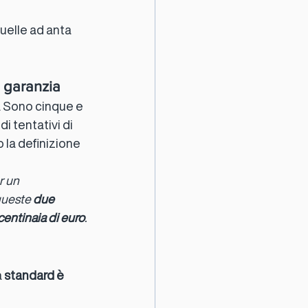
quelle ad anta 
i garanzia
a. Sono cinque e 
di tentativi di 
 la definizione 
r un 
queste 
due 
entinaia di euro
.
 
standard è 