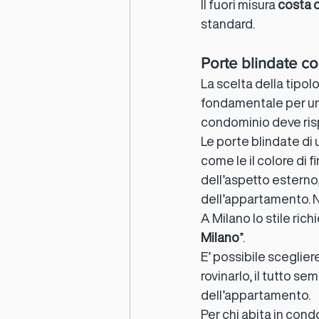
Il fuori misura 
costa d
standard.
Porte blindate co
La scelta della tipol
fondamentale per una
condominio deve rispe
Le porte blindate di u
come le il colore di 
dell’aspetto esterno
dell’appartamento. No
A Milano lo stile ric
Milano
”.
E’ possibile scegliere
rovinarlo, il tutto sem
dell’appartamento.
Per chi abita in cond