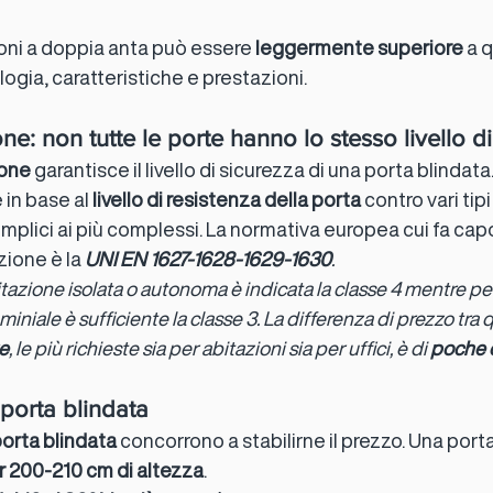
ioni a doppia anta può essere 
leggermente superiore
 a 
ologia, caratteristiche e prestazioni.
one: non tutte le porte hanno lo stesso livello d
ione
 garantisce il livello di sicurezza di una porta blindat
in base al 
livello di resistenza della porta 
contro vari tipi 
emplici ai più complessi. La normativa europea cui fa capo
zione è la 
UNI EN 1627-1628-1629-1630
.
tazione isolata o autonoma è indicata la classe 4 mentre pe
ale è sufficiente la classe 3. La differenza di prezzo tra 
te
, le più richieste sia per abitazioni sia per uffici, è di 
poche c
porta blindata
porta blindata
 concorrono a stabilirne il prezzo. Una porta
 200-210 cm di altezza
.