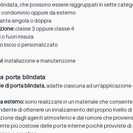
blindata, che possono essere raggruppati in sette catego
a condominio oppure da esterno
 anta singola o doppia
zione:
 classe 3 oppure classe 4
 o fuori misura
o liscio o personalizzato
vi
: installazione e manutenzione
a porta blindata
ie di porta blindata
, adatte ciascuna ad un’applicazione d
a esterno:
 sono realizzate in un materiale che consente al
ndente di ottenere un innalzamento del proprio livello di
ione dagli agenti atmosferici e dal rumore che proviene 
te più costose delle porte interne poichè provviste di 