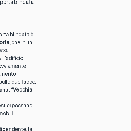
a porta blindata 
orta blindata è 
porta
, che in un 
ato.
 l’edificio 
a ovviamente 
damento
 sulle due facce.
amat “
Vecchia 
estici possano 
mobili 
dipendente, la 