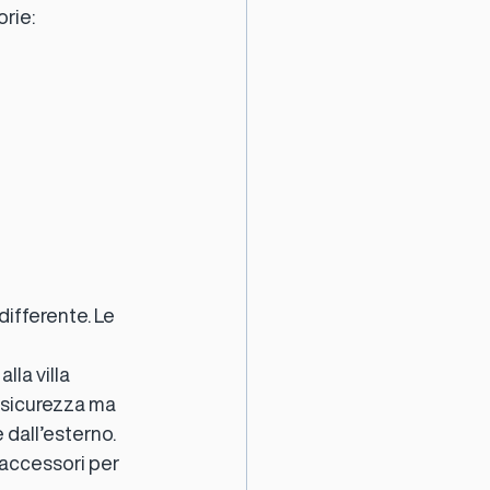
rie:
ifferente. Le 
la villa 
 sicurezza ma 
dall’esterno. 
accessori per 