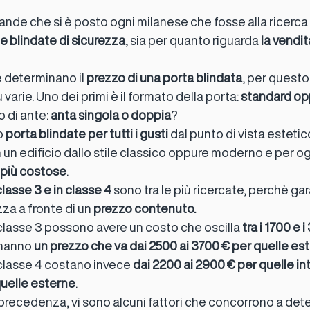
de che si è posto ogni milanese che fosse alla ricerca d
e blindate di sicurezza
, sia per quanto riguarda 
la vendit
Installazione cancelli automatici
Nebbiogeni Milano
e determinano il 
prezzo di una porta blindata
, per questo 
iù varie. Uno dei primi è il formato della porta: 
standard op
Negozio chiavi e serrature Milano
Novità
Porte blindat
 di ante: 
anta singola o doppia
?
 
porta blindate per tutti i gusti
 dal punto di vista estetico
n edificio dallo stile classico oppure moderno e per ogn
Porte sezionali garage Milano
Progettazione impianti di sic
 più costose
.
classe 3 e in classe 4
 sono tra le più ricercate, perchè ga
zza a fronte di un 
prezzo contenuto.
ande avvolgibili Milano
Sistemi antintrusione Milano
Sistem
 classe 3 possono avere un costo che oscilla 
tra i 1700 e 
hanno 
un prezzo che va dai 2500 ai 3700 € per quelle es
 classe 4 costano invece 
dai 2200 ai 2900 € per quelle in
quelle esterne
.
ecedenza, vi sono alcuni fattori che concorrono a deter