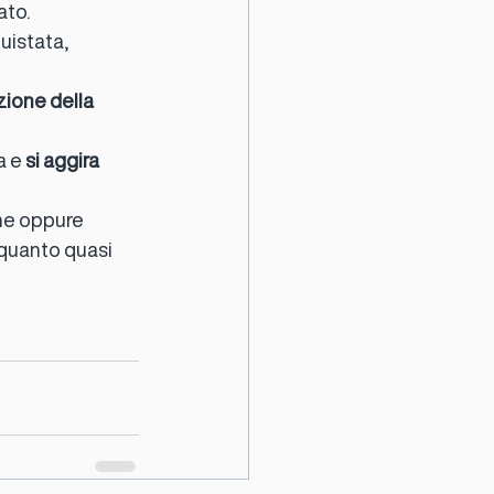
ato.
uistata, 
zione della 
 e 
si aggira 
ne oppure 
 quanto quasi 