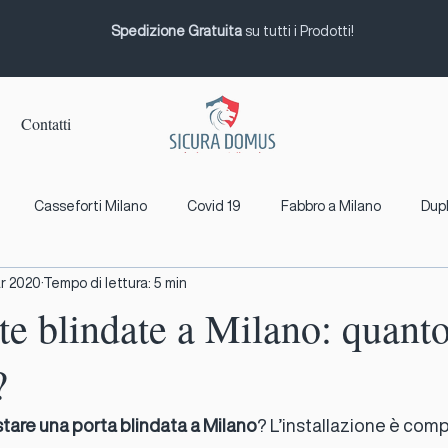
Spedizione Gratuita
su tutti i Prodotti!
Contatti
Casseforti Milano
Covid 19
Fabbro a Milano
Dupl
ar 2020
Tempo di lettura: 5 min
one telecomandi Milano
Impianti videosorveglianza per asil
te blindate a Milano: quanto
?
Impianti antifurto Milano
Impianti allarme Milano
Grate
tare una porta blindata a Milano
? L’installazione è comp
rriate di sicurezza
Inferriate Milano
Installazione inferriat