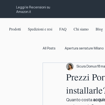
Leggi le Recensioni su
Amazon.it
Prodotti
Spedizioni e resi
FAQ
Chi siamo
Blog
All Posts
Apertura serrature Milano
Sicura Domus
18 m
Emergenza fabbro
Duplicazi
Prezzi Por
installarle
Impianti videosorveglianza Milano
Quanto costa 
acquis
Impianti sicurezza Milano
Infe