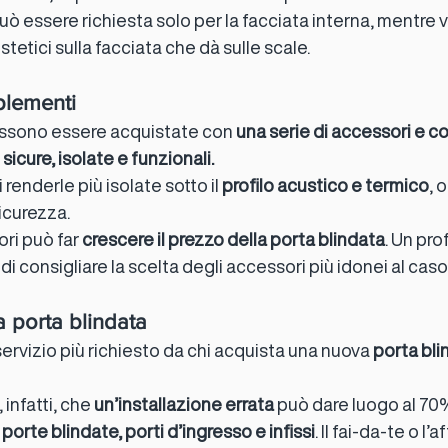
può essere richiesta solo per la facciata interna, mentre v
tetici sulla facciata che dà sulle scale.
plementi
ossono essere acquistate con 
una serie di accessori e 
 sicure, isolate e funzionali.
 renderle più isolate sotto il 
profilo acustico e termico
, 
sicurezza.
ri può far 
crescere il prezzo della porta blindata
. Un pro
 di consigliare la scelta degli accessori più idonei al caso
a porta blindata
l servizio più richiesto da chi acquista una nuova 
porta bli
infatti, che 
un’installazione errata
 può dare luogo al 70
 
porte blindate, porti d’ingresso e infissi
. Il fai-da-te o l’af