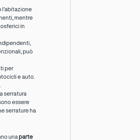
 l’abitazione 
menti, mentre 
sferici in 
indipendenti, 
enzionali, può 
ti per 
ocicli e auto. 
.
a serratura 
sono essere 
he serrature ha 
nno una 
parte 