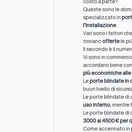
costo a parte?
Queste sono le doman
specializzato in 
port
Motorizzazione tapparelle Milano
l’installazione
.
Vari sono i fattori ch
trovano 
offerte
 le p
Negozi videosorveglianza Milano
Il secondo è il numero
Vi sono in commercio
accordano bene con u
Porta basculanti garage a Milano
più economiche alle
Le 
porte blindate in 
buon livello di sicure
Persiane blindate Milano
Serr
Le porte blindate di
uso interno
, mentre 
Le porte blindate di
3000 ai 4500 € per 
Come accennato in pr