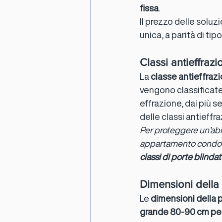
fissa
.
Il prezzo delle soluz
unica, a parità di tip
Classi antieffrazi
La 
classe antieffraz
vengono classificate 
effrazione, dai più s
delle classi antieffra
Per proteggere un’abi
appartamento condomini
classi di porte blinda
Dimensioni della 
Le 
dimensioni della 
grande 80-90 cm per