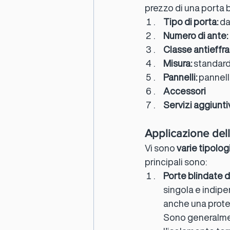
prezzo di una porta 
Tipo di porta:
 d
Numero di ante:
Classe antieffra
Misura:
 standard
Pannelli:
 pannell
Accessori
Servizi aggiunti
Applicazione dell
Vi sono 
varie tipolog
principali sono:
Porte blindate d
singola e indipe
anche una protez
Sono generalmen