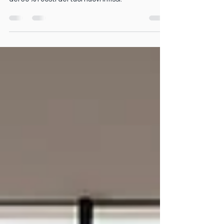
Ultima chiamata! Sfrutta il Bonus Edilizi e Detrai
del 50% i costi dei tuoi nuovi Infissi!