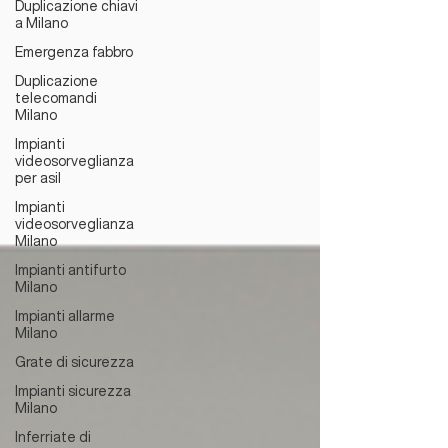
Duplicazione chiavi
a Milano
Emergenza fabbro
Duplicazione
telecomandi
Milano
Impianti
videosorveglianza
per asil
Impianti
videosorveglianza
Milano
Impianti antifurto
Milano
Impianti allarme
Milano
Grate di sicurezza
Impianti sicurezza
Milano
Inferriate di