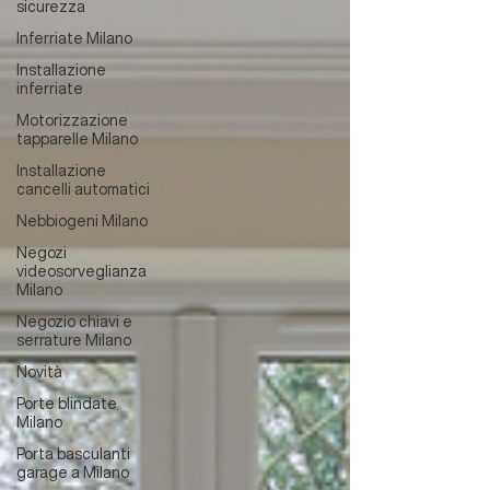
sicurezza
Inferriate Milano
Installazione
inferriate
Motorizzazione
tapparelle Milano
Installazione
cancelli automatici
Nebbiogeni Milano
Negozi
videosorveglianza
Milano
Negozio chiavi e
serrature Milano
Novità
Porte blindate
Milano
Porta basculanti
garage a Milano