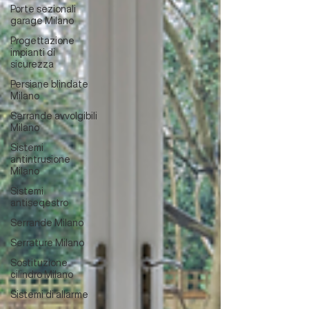
Porte sezionali
garage Milano
Progettazione
impianti di
sicurezza
Persiane blindate
Milano
Serrande avvolgibili
Milano
Sistemi
antintrusione
Milano
Sistemi
antiseqestro
Serrande Milano
Serrature Milano
Sostituzione
cilindro Milano
Sistemi di allarme