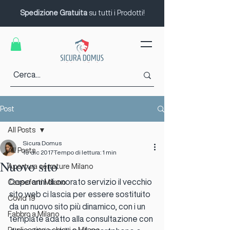
Spedizione Gratuita
su tutti i Prodotti!
Post
All Posts
Sicura Domus
All Posts
10 dic 2017
Tempo di lettura: 1 min
Nuovo sito
Apertura serrature Milano
Dopo anni di onorato servizio il vecchio 
Casseforti Milano
sito web ci lascia per essere sostituito 
Covid 19
da un nuovo sito più dinamico, con i un 
Fabbro a Milano
template adatto alla consultazione con 