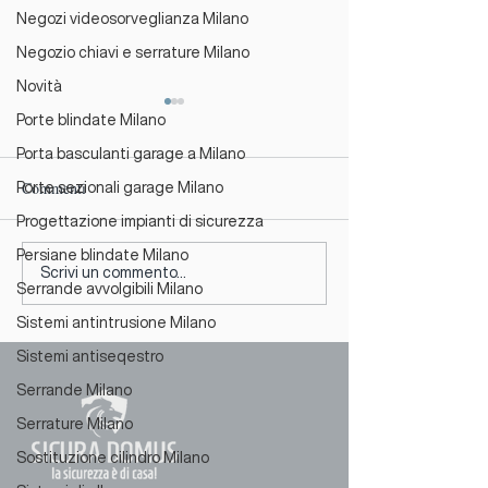
Negozi videosorveglianza Milano
Negozio chiavi e serrature Milano
Novità
Porte blindate Milano
Porta basculanti garage a Milano
Commenti
Porte sezionali garage Milano
Progettazione impianti di sicurezza
Persiane blindate Milano
Siamo Partner Ufficiali di
Chiusura Estiva e
Scrivi un commento...
Serrande avvolgibili Milano
Finestre Nurith: Ottieni la
Trasferimento Nu
Sistemi antintrusione Milano
tua nuova finestra a rate
Sicura Domus
senza interessi!
Sistemi antiseqestro
Serrande Milano
Serrature Milano
Sostituzione cilindro Milano