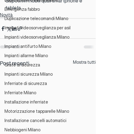
Duplicazione chiavi a Milano
dispositivi mobili quali smartphone e 
tablets.
Emergenza fabbro
Novità
Duplicazione telecomandi Milano
Impianti videosorveglianza per asil
Impianti videosorveglianza Milano
Impianti antifurto Milano
Impianti allarme Milano
Mostra tutti
Post recenti
Grate di sicurezza
Impianti sicurezza Milano
Inferriate di sicurezza
Inferriate Milano
Installazione inferriate
Motorizzazione tapparelle Milano
Installazione cancelli automatici
Nebbiogeni Milano