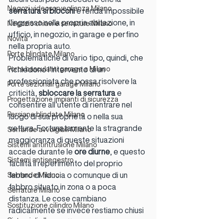
Negozi videosorveglianza Milano
serratura si blocchi
 e renda impossibile 
l’ingresso nella propria abitazione, in 
Negozio chiavi e serrature Milano
ufficio, in negozio, in garage e perfino 
Novità
nella propria auto.
Porte blindate Milano
Problematiche di vario tipo, quindi, che 
Porta basculanti garage a Milano
richiedono l’intervento di un 
professionista che possa risolvere la 
Porte sezionali garage Milano
criticità, 
sbloccare la serratura
 e 
Progettazione impianti di sicurezza
consentire all’utente di rientrare nel 
Persiane blindate Milano
luogo di sua proprietà o nella sua 
vettura. Fortunatamente la stragrande 
Serrande avvolgibili Milano
maggioranza di queste situazioni 
Sistemi antintrusione Milano
accade durante le 
ore diurne
, e questo 
Sistemi antiseqestro
facilita il reperimento del proprio 
fabbro di fiducia o comunque di un 
Serrande Milano
fabbro situato in zona o a poca 
Serrature Milano
distanza. Le cose cambiano 
Sostituzione cilindro Milano
radicalmente se invece restiamo chiusi 