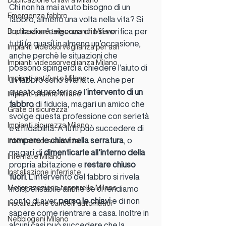
Duplicazione chiavi a Milano
Chi non ha mai avuto bisogno di un 
Emergenza fabbro
fabbro, almeno una volta nella vita? Si 
tratta di un’esigenza che si verifica per 
Duplicazione telecomandi Milano
tutti (o quasi) in almeno un’occasione, 
Impianti videosorveglianza per asil
anche perchè le situazioni che 
Impianti videosorveglianza Milano
possono spingerci a chiedere l’aiuto di 
Impianti antifurto Milano
un fabbro sono svariate. Anche per 
questo si preferisce l’
intervento di un 
Impianti allarme Milano
fabbro
 di fiducia, magari un amico che 
Grate di sicurezza
svolge questa professione con serietà 
Impianti sicurezza Milano
e affidabilità. A tutti può succedere di 
rompere le chiavi nella serratura
, o 
Inferriate di sicurezza
magari di 
dimenticarle all’interno della
Inferriate Milano
propria abitazione e 
restare chiuso 
Installazione inferriate
fuori
. L’intervento del fabbro si rivela 
Motorizzazione tapparelle Milano
indispensabile anche se ci rendiamo 
conto di aver 
perso le chiavi 
e di non 
Installazione cancelli automatici
sapere come rientrare a casa. Inoltre in 
Nebbiogeni Milano
alcuni casi può succedere che la 