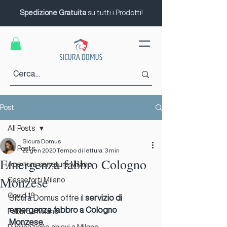
Spedizione Gratuita
su tutti i Prodotti!
Post
All Posts
Sicura Domus
All Posts
22 gen 2020
Tempo di lettura: 3 min
Emergenza fabbro Cologno
Apertura serrature Milano
Monzese
Casseforti Milano
Covid 19
Sicura Domus offre il
 servizio di 
emergenza fabbro a Cologno 
Fabbro a Milano
Monzese.