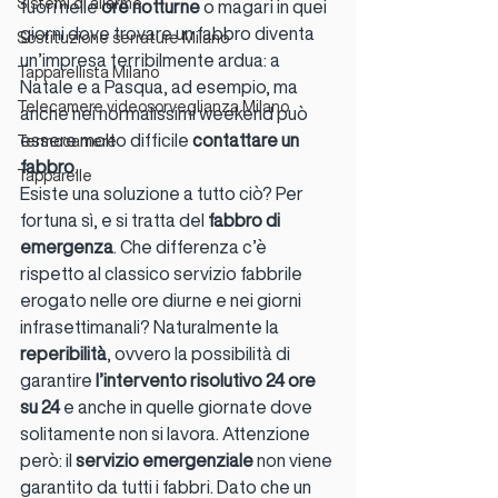
Sistemi di allarme
fuori nelle 
ore notturne
 o magari in quei 
giorni dove trovare un fabbro diventa 
Sostituzione serrature Milano
un’impresa terribilmente ardua: a 
Tapparellista Milano
Natale e a Pasqua, ad esempio, ma 
Telecamere videosorveglianza Milano
anche nei normalissimi weekend può 
essere molto difficile 
contattare un 
Termocamere
fabbro
.
Tapparelle
Esiste una soluzione a tutto ciò? Per 
fortuna sì, e si tratta del 
fabbro di 
emergenza
. Che differenza c’è 
rispetto al classico servizio fabbrile 
erogato nelle ore diurne e nei giorni 
infrasettimanali? Naturalmente la
reperibilità
, ovvero la possibilità di 
garantire 
l’intervento risolutivo 24 ore 
su 24
 e anche in quelle giornate dove 
solitamente non si lavora. Attenzione 
però: il 
servizio emergenziale 
non viene 
garantito da tutti i fabbri. Dato che un 