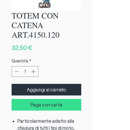
TOTEM CON
CATENA
ART.4150.120
Prezzo
32,50 €
Quantità
*
Aggiungi al carrello
Paga con carte
Particolarmente adatto alla
chiusura di tutti i tipi di moto,