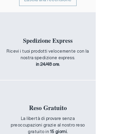
*Per il rimborso completo l'articolo
deve essere nelle stesse condizioni
in cui l'hai ricevuto e nella sua
confezione originale, non deve
essere mai stato utilizzato.
Sono escluse dal rimborso spese di
Spedizione Express
spedizione.
Ricevi i tuoi prodotti velocemente con la
nostra spedizione express.
in 24/48 ore.
Reso Gratuito
La libertà di provare senza
preoccupazioni grazie al nostro reso
gratuito in
15 giorni.