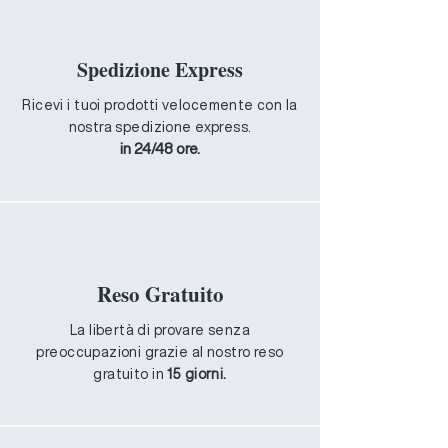
confezione originale, non deve
essere mai stato utilizzato.
Sono escluse dal rimborso spese di
Spedizione Express
spedizione.
Ricevi i tuoi prodotti velocemente con la
nostra spedizione express.
in 24/48 ore.
Reso Gratuito
La libertà di provare senza
preoccupazioni grazie al nostro reso
gratuito in
15 giorni.