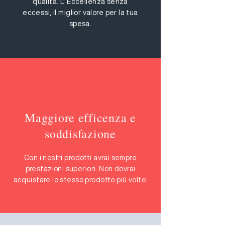
qualità. L' Eccellenza senza
eccessi, il miglior valore per la tua
spesa.
Maggiore efficenza e
soddisfazione
Con i nostri prodotti avrai sempre
prestazioni superiori. Non dovrai
acquistare lo stesso prodotto più volte.