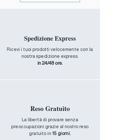
deve essere nelle stesse condizioni
in cui l'hai ricevuto e nella sua
confezione originale, non deve
essere mai stato utilizzato.
Sono escluse dal rimborso spese di
Spedizione Express
spedizione.
Ricevi i tuoi prodotti velocemente con la
nostra spedizione express.
in 24/48 ore.
Reso Gratuito
La libertà di provare senza
preoccupazioni grazie al nostro reso
gratuito in
15 giorni.