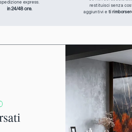
spedizione express.
restituisci senza cos
in 24/48 ore.
aggiuntivi e
ti rimborse
%
rsati