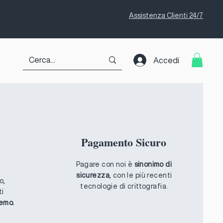
Assistenza Clienti 24/7
Accedi
Pagamento Sicuro
Pagare con noi è
sinonimo di
sicurezza
, con le più recenti
o,
tecnologie di crittografia.
ti
remo.