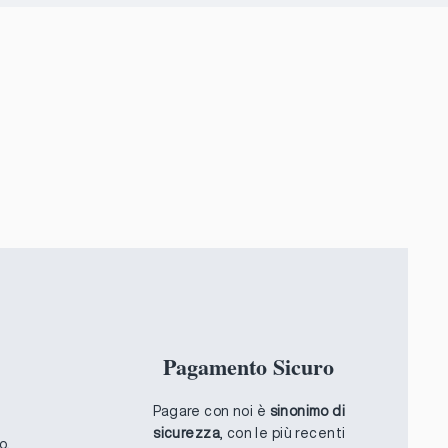
Pagamento Sicuro
Pagare con noi è
sinonimo di
sicurezza
, con le più recenti
o,