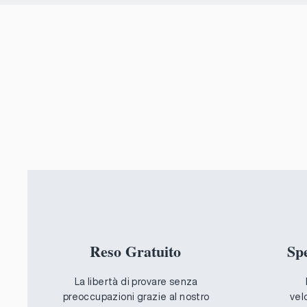
e di Credito, debito.
al
e Pay
Reso Gratuito
Sp
La libertà di provare senza
preoccupazioni grazie al nostro
vel