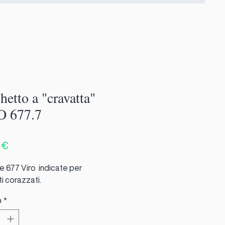
hetto a "cravatta"
O 677.7
Prezzo
 €
e 677 Viro indicate per
ti corazzati.
à
*