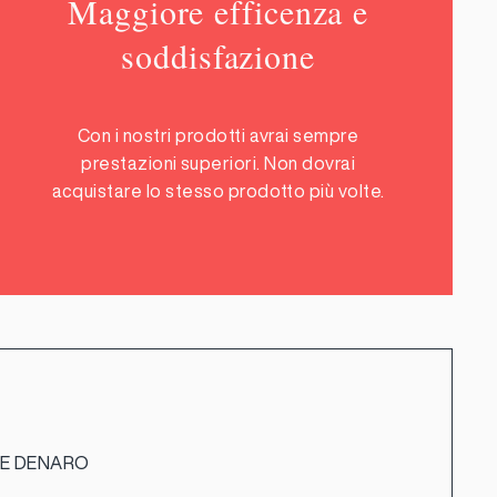
Maggiore efficenza e
soddisfazione
Con i nostri prodotti avrai sempre
prestazioni superiori. Non dovrai
acquistare lo stesso prodotto più volte.
 E DENARO