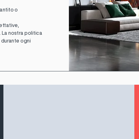
antito o
ettative,
 La nostra politica
à durante ogni