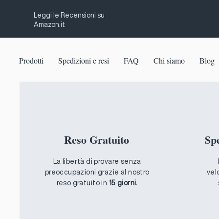
Leggi le Recensioni su
Amazon.it
Prodotti
Spedizioni e resi
FAQ
Chi siamo
Blog
Reso Gratuito
Sp
La libertà di provare senza
preoccupazioni grazie al nostro
vel
reso gratuito in
15 giorni.