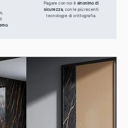
Pagare con noi è
sinonimo di
sicurezza
, con le più recenti
o,
tecnologie di crittografia.
ti
remo.