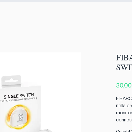
FIB
SWI
30,00
FIBARO 
nella p
monitora
conness
maggior
Quantit