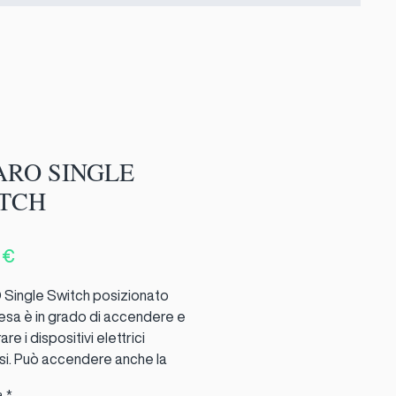
ARO SINGLE
TCH
Prezzo
 €
Single Switch posizionato
resa è in grado di accendere e
re i dispositivi elettrici
i. Può accendere anche la
 parte di apparecchiatura
à
*