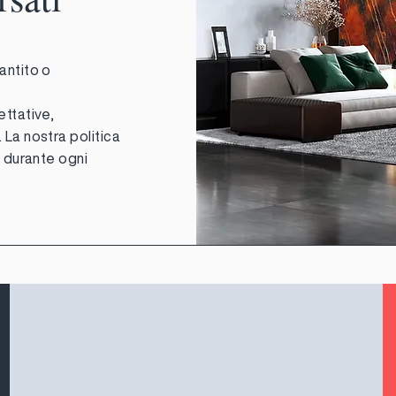
antito o
ettative,
 La nostra politica
à durante ogni