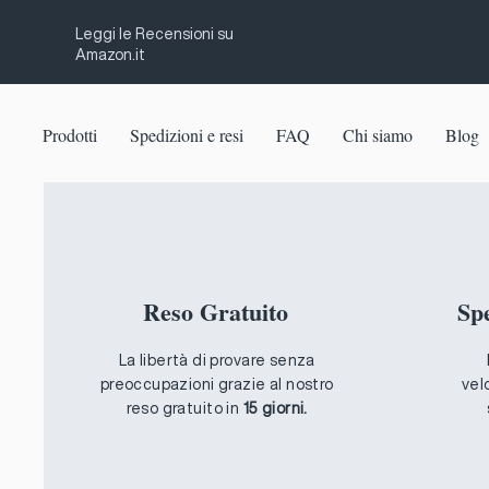
Leggi le Recensioni su
Amazon.it
Prodotti
Spedizioni e resi
FAQ
Chi siamo
Blog
Reso Gratuito
Sp
La libertà di provare senza
preoccupazioni grazie al nostro
vel
reso gratuito in
15 giorni.