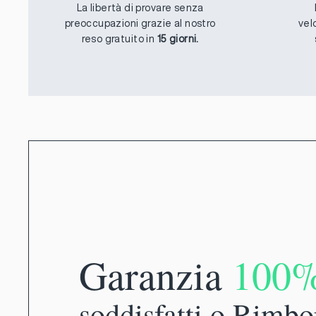
La libertà di provare senza
preoccupazioni grazie al nostro
vel
reso gratuito in
15 giorni.
Garanzia
100
soddisfatti o Rimbo