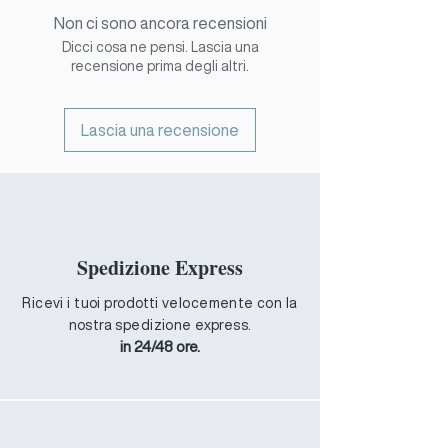
internazionali:
spedizione gratuita e del
originale e senza segni di utilizzo o
Non ci sono ancora recensioni
- Carte di Credito, debito.
pagamento alla consegna.
usura.
Dicci cosa ne pensi. Lascia una
- Pay Pal
Il rimborso verrà effettuato sul
recensione prima degli altri.
- Apple Pay
metodo di pagamento originale
subito dopo aver ricevuto indietro
l'articolo.
Lascia una recensione
*Per il rimborso completo l'articolo
deve essere nelle stesse condizioni
in cui l'hai ricevuto e nella sua
confezione originale, non deve
essere mai stato utilizzato.
Sono escluse dal rimborso spese di
Spedizione Express
spedizione.
Ricevi i tuoi prodotti velocemente con la
nostra spedizione express.
in 24/48 ore.